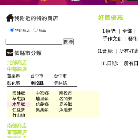
特約商店
商品
I.類型: |
全部
|
手作文創
|
藝術
II.會員: |
所有好
北部商店
III.日期: |
所有
中部商店
苗栗縣
台中市
台中市
彰化縣
南投縣
雲林縣
國姓鄉
中寮鄉
南投市
草屯鎮
埔里鎮
名間鄉
水里鄉
信義鄉
鹿谷鄉
仁愛鄉
集集鎮
魚池鄉
竹山鎮
南部商店
東部商店