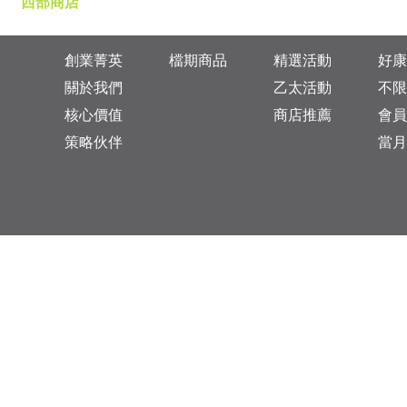
西部商店
創業菁英
檔期商品
精選活動
好康
關於我們
乙太活動
不限
核心價值
商店推薦
會員
策略伙伴
當月
台灣總公司：台北市松山區復興北路313巷11號
乙太未來商業顧問有限公司 統一編號: 