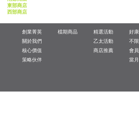
東部商店
西部商店
創業菁英
檔期商品
精選活動
好康
關於我們
乙太活動
不限
核心價值
商店推薦
會員
策略伙伴
當月
台灣總公司：台北市松山區復興北路313巷11號
乙太未來商業顧問有限公司 統一編號: 