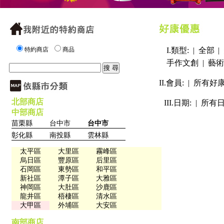
特約商店
商品
I.類型: |
全部
|
手作文創
|
藝術
II.會員: |
所有好
北部商店
III.日期: |
所有
中部商店
苗栗縣
台中市
台中市
彰化縣
南投縣
雲林縣
太平區
大里區
霧峰區
烏日區
豐原區
后里區
石岡區
東勢區
和平區
新社區
潭子區
大雅區
神岡區
大肚區
沙鹿區
龍井區
梧棲區
清水區
大甲區
外埔區
大安區
南部商店