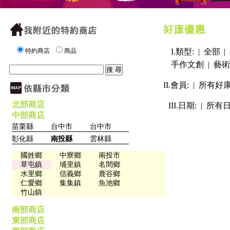
特約商店
商品
I.類型: |
全部
|
手作文創
|
藝術
II.會員: |
所有好
北部商店
III.日期: |
所有
中部商店
苗栗縣
台中市
台中市
彰化縣
南投縣
雲林縣
國姓鄉
中寮鄉
南投市
草屯鎮
埔里鎮
名間鄉
水里鄉
信義鄉
鹿谷鄉
仁愛鄉
集集鎮
魚池鄉
竹山鎮
南部商店
東部商店