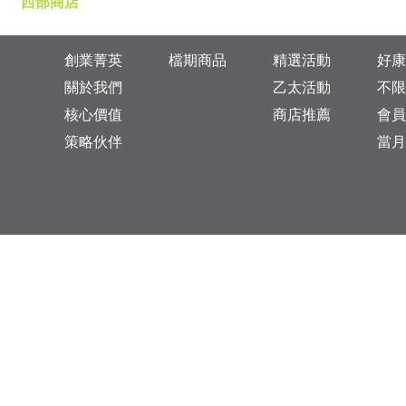
西部商店
創業菁英
檔期商品
精選活動
好康
關於我們
乙太活動
不限
核心價值
商店推薦
會員
策略伙伴
當月
台灣總公司：台北市松山區復興北路313巷11號
乙太未來商業顧問有限公司 統一編號: 