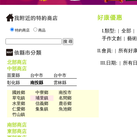
特約商店
商品
I.類型: |
全部
|
手作文創
|
藝術
II.會員: |
所有好
北部商店
III.日期: |
所有
中部商店
苗栗縣
台中市
台中市
彰化縣
南投縣
雲林縣
國姓鄉
中寮鄉
南投市
草屯鎮
埔里鎮
名間鄉
水里鄉
信義鄉
鹿谷鄉
仁愛鄉
集集鎮
魚池鄉
竹山鎮
南部商店
東部商店