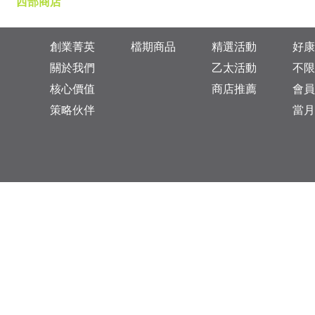
西部商店
創業菁英
檔期商品
精選活動
好康
關於我們
乙太活動
不限
核心價值
商店推薦
會員
策略伙伴
當月
台灣總公司：台北市松山區復興北路313巷11號
乙太未來商業顧問有限公司 統一編號: 