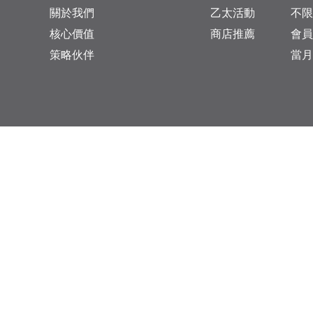
關於我們
乙太活動
不限
核心價值
商店推薦
會員
策略伙伴
當月
台灣總公司：台北市松山區復興北路313巷11號
乙太未來商業顧問有限公司 統一編號: 