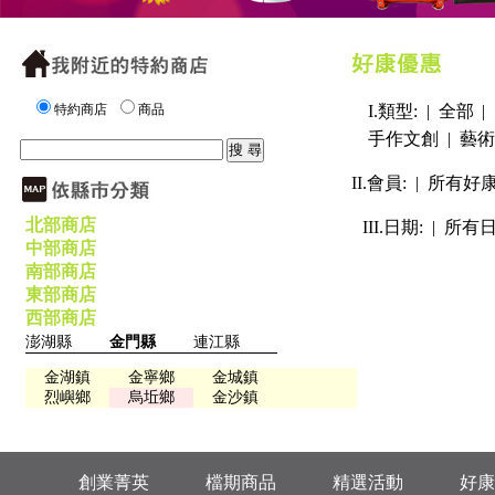
特約商店
商品
I.類型: |
全部
|
手作文創
|
藝術
II.會員: |
所有好
北部商店
III.日期: |
所有
中部商店
南部商店
東部商店
西部商店
澎湖縣
金門縣
連江縣
金湖鎮
金寧鄉
金城鎮
烈嶼鄉
烏坵鄉
金沙鎮
創業菁英
檔期商品
精選活動
好康