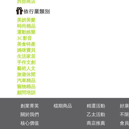
西部商店
美妍美髮
時尚精品
運動娛樂
3C影音
美食特產
媽咪寶貝
生活家居
手作文創
藝術人文
旅遊休閒
汽車精品
寵物精品
顧問培訓
創業菁英
檔期商品
精選活動
好康
關於我們
乙太活動
不限
核心價值
商店推薦
會員