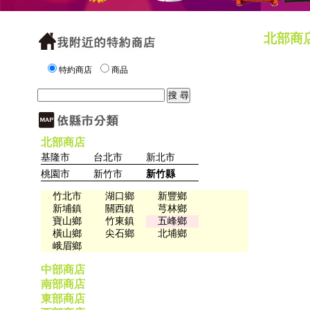
北部商
特約商店
商品
北部商店
基隆市
台北市
新北市
桃園市
新竹市
新竹縣
竹北市
湖口鄉
新豐鄉
新埔鎮
關西鎮
芎林鄉
寶山鄉
竹東鎮
五峰鄉
橫山鄉
尖石鄉
北埔鄉
峨眉鄉
中部商店
南部商店
東部商店