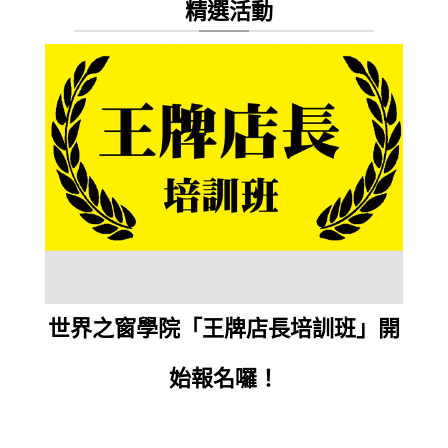
精選活動
報名
慧零
完為
世界之窗學院「王牌店長培訓班」開
加
始報名囉！